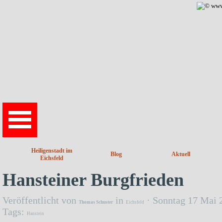
Direkt zum Seiteninhalt
Heiligenstadt im
Blog
Aktuell
Eichsfeld
Hansteiner Burgfrieden
Veröffentlicht von
in
· Sonntag 17 Mai 
Thomas Schuster
Eichsfeld
Tags:
Hanstein