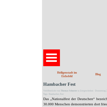
Direkt zum Seiteninhalt
Heiligenstadt im
Blog
Eichsfeld
Hambacher Fest
Veröffentlicht von
Thomas Schuster
in
Zeitgeschehen
· Donnerstag 
Tags:
Hambacher
,
Fest
Das „Nationalfest der Deutschen“ bezei
30.000 Menschen demonstrierten dort fried