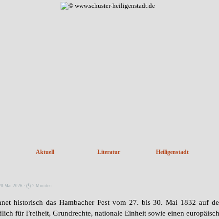
Menü überspringen
Aktuell
Literatur
Heiligenstadt
28 Mai 2026 ·
2 Minuten
chnet historisch das Hambacher Fest vom 27. bis 30. Mai 1832 auf d
lich für Freiheit, Grundrechte, nationale Einheit sowie einen europäis