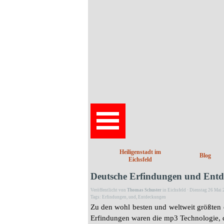
Direkt zum Seiteninhalt
Heiligenstadt im
Blog
Eichsfeld
Deutsche Erfindungen und Ent
Veröffentlicht von
Thomas Schuster
in
Eichsfeld
· Dienstag 26 Mai 
Tags:
Erfindungen
,
und
,
Entdeckungen
Zu den wohl besten und weltweit größten
Erfindungen waren die mp3 Technologie, da