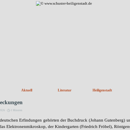
Menü überspringen
Aktuell
Literatur
Heiligenstadt
deckungen
2026 ·
1 Minuten
 deutschen Erfindungen gehörten der Buchdruck (Johann Gutenberg) un
s Elektronenmikroskop, der Kindergarten (Friedrich Fröbel), Röntgenst