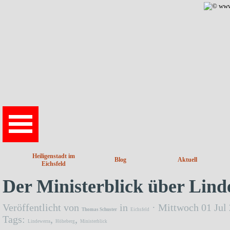
Direkt zum Seiteninhalt
Heiligenstadt im
Blog
Aktuell
Eichsfeld
Der Ministerblick über Lin
Veröffentlicht von
in
· Mittwoch 01 Jul
Thomas Schuster
Eichsfeld
Tags:
,
,
Lindewerra
Höheberg
Ministerblick