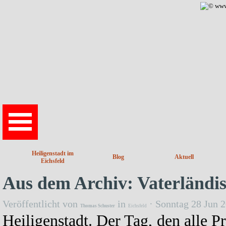
Direkt zum Seiteninhalt
Heiligenstadt im
Blog
Aktuell
Eichsfeld
Aus dem Archiv: Vaterländi
Veröffentlicht von
in
· Sonntag 28 Jun 
Thomas Schuster
Eichsfeld
Heiligenstadt. Der Tag, den alle 